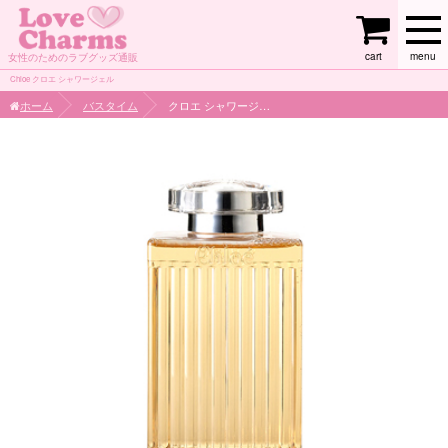
cart
menu
女性のためのラブグッズ通販
Chloe クロエ シャワージェル
ホーム
バスタイム
クロエ シャワージェル