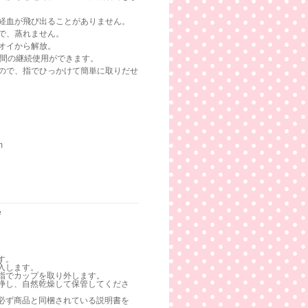
経血が飛び出ることがありません。
で、蒸れません。
オイから解放。
時間の継続使用ができます。
ので、指でひっかけて簡単に取りだせ
m
e
す。
入します。
指でカップを取り外します。
浄し、自然乾燥して保管してくださ
必ず商品と同梱されている説明書を