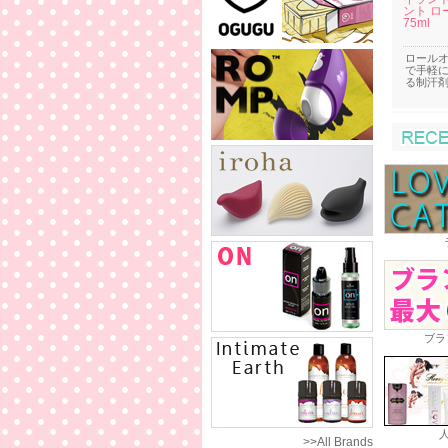
ント ロ
75ml
ロールオ
で手軽
る制汗
ブラ
>>All Brands