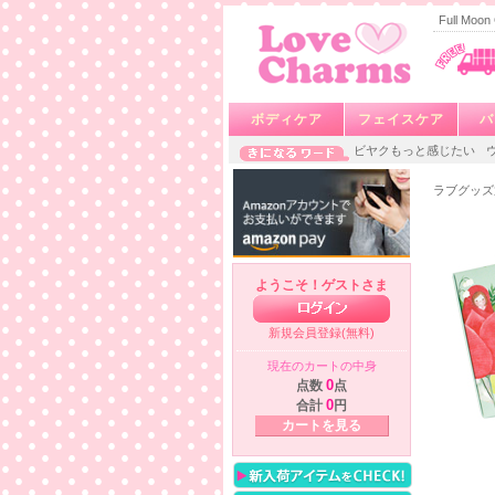
Full M
ボディケア
フェイスケア
バ
ビヤクもっと感じたい
ラブグッズ
ようこそ！ゲストさま
新規会員登録(無料)
現在のカートの中身
点数
0
点
合計
0
円
カートを見る