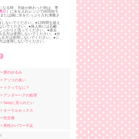
になる時、月経が終わった時は、専
売り）
に水を入れレンジで(600W 5
。または鍋に水をたっぷり入れ沸騰さ
い。
はしないでください。●12時間を超え
ないでください。●挿入前には石鹸
しっかりと洗ってください。●過去
がある方は使用しないでください。●分
ある方は使用しないでください。●シ
方は使用しないでください。
> 膣のゆるみ
> アソコの臭い
> イクってなに？
> アンダーヘアの処理
> Sexyに見られたい
> オーラルセックス
> 性交痛
> 男性のパワー不足
！