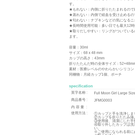
す。
★もれない：内側に折りたたまれるので
★蒸れない：内側で経血を受け止めるの
★匂わない：ナプキンなどの気になるニ
★長時間使用可能：多い日でも最大12
★取りだしやすい：リングがついている
ます。
容量：30ml
サイズ：68 x 48 mm
カップの高さ：43mm
折りたたんだ時の全体サイズ：52×48m
素材：医療レベルのやわらかいシリコン
同梱物：月経カップ1個、ポーチ
specification
英字名称 :
Full Moon Girl Large Siz
商品番号 :
JFMG0003
内容量
:
使用方法 :
①カップと手を洗浄しま
②カップを折りたたみ挿
③使用後、清潔にした手
④取り外したカップは洗
い。
※ご使用になられる前に