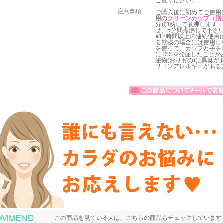
ご覧ください。
注意事項 :
ご購入後に初めてご使用
用の
クリーンカップ（別
分)加熱して煮沸します
せ、5分間煮沸して下さ
●12時間以上の連続使用
る就寝の場合には使用し
を使って、カップと手を
にTSSを発症したこと
泌物(おりもの)に異臭が
リコンアレルギーがある
おすすめ商品
この商品を見ている人は、こちらの商品もチェックしています