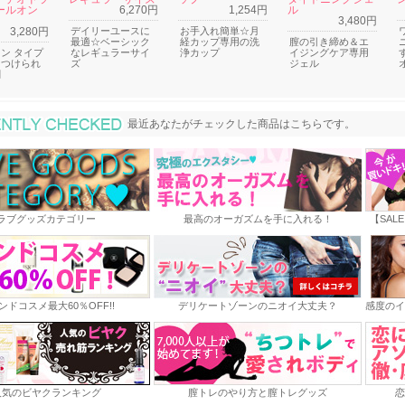
ールオン
6,270円
1,254円
ル
3,480円
3,280円
デイリーユースに
お手入れ簡単☆月
最適☆ベーシック
経カップ専用の洗
膣の引き締め＆エ
ン タイプ
なレギュラーサイ
浄カップ
イジングケア専用
につけられ
ズ
ジェル
剤
最近あなたがチェックした商品
最近あなたがチェックした商品はこちらです。
ラブグッズカテゴリー
最高のオーガズムを手に入れる！
【SAL
ンドコスメ最大60％OFF!!
デリケートゾーンのニオイ大丈夫？
感度のイ
人気のビヤクランキング
膣トレのやり方と膣トレグッズ
恋