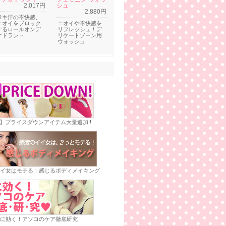
2,017円
シュ
2,880円
ワキ汗の不快感、
ニオイをブロック
ニオイや不快感を
するロールオンデ
リフレッシュ！デ
オドラント
リケートゾーン用
ウォッシュ
E】プライスダウンアイテム大量追加!!
イ女はモテる！感じるボディメイキング
に効く！アソコのケア徹底研究