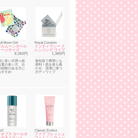
ull Moon Girl
Royal Condom
フルムーンガール
インティマシー ク
ラージサイズ
レンジング ワイプ
8,360円
1,380円
特に多い日用☆経
個包装で携帯にも
血量の多い方、出
便利！肌を落ち着
産経験のある方に
かせ、清潔に保つ
おすすめ
ボディワイプ
oC
Classic Erotica
ケオプス ロールオ
ファブ フレッシュ
ンデオドラント
フェミニン ウォッ