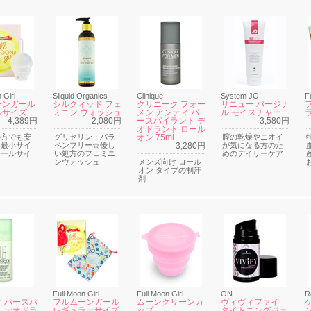
 Girl
Sliquid Organics
Clinique
System JO
F
ーンガール
シルクィッド フェ
クリニーク フォー
リニュー バージナ
ルサイズ
ミニン ウォッシュ
メン アンティ パ
ル モイスチャー
4,389円
2,080円
ースパイラント デ
3,580円
オドラント ロール
の方でも安
グリセリン・パラ
オン 75ml
膣の乾燥やニオイ
界最小サイ
ベンフリー☆優し
3,280円
が気になる方のた
モールサイ
い処方のフェミニ
めのデイリーケア
ンウォッシュ
メンズ向け ロール
オン タイプの制汗
剤
Full Moon Girl
Full Moon Girl
ON
R
 パースパ
フルムーンガール
ムーンクリーンカ
ヴィヴィファイ
 デオドラ
レギュラーサイズ
ップ
タイトニングジェ