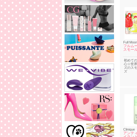
Full Moon
フルム
スモー
初めて
心☆世
ズのス
ズ
Clinique
アンティ
イラント