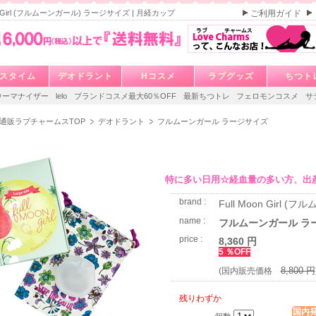
oon Girl (フルムーンガール) ラージサイズ | 月経カップ
ご利用ガイド
スタイム
デオドラント
Hコスメ
ラブグッズ
ちつト
ウーマナイザー
lelo
ブランドコスメ最大60％OFF
最新ちつトレ
フェロモンコスメ
サ
通販ラブチャームスTOP
デオドラント
フルムーンガール ラージサイズ
特に多い日用☆経血量の多い方、出
brand :
Full Moon Girl (
name :
フルムーンガール ラ
price :
8,360 円
5 ％OFF
8,800 円
(国内販売価格
残りわずか
国内