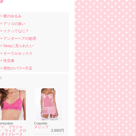
> 膣のゆるみ
> アソコの臭い
> イクってなに？
> アンダーヘアの処理
> Sexyに見られたい
> オーラルセックス
> 性交痛
> 男性のパワー不足
！
oneydew
Coquette
ゾイ ブラジャ
スリップ
ー ウィズ クロ
3,980円
スダイドレース