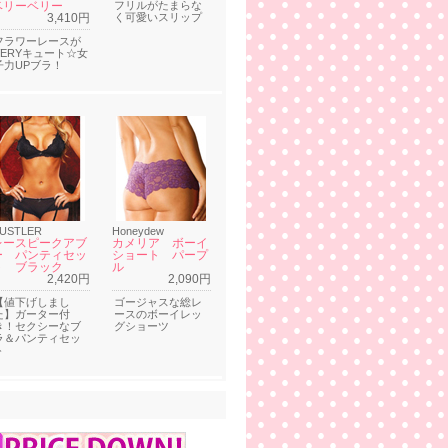
ベリーベリー
フリルがたまらな
3,410円
く可愛いスリップ
フラワーレースが
VERYキュート☆女
子力UPブラ！
USTLER
Honeydew
レースピークアブ
カメリア ボーイ
ー パンティセッ
ショート パープ
ト ブラック
ル
2,420円
2,090円
【値下げしまし
ゴージャスな総レ
た】ガーター付
ースのボーイレッ
き！セクシーなブ
グショーツ
ラ＆パンティセッ
ト