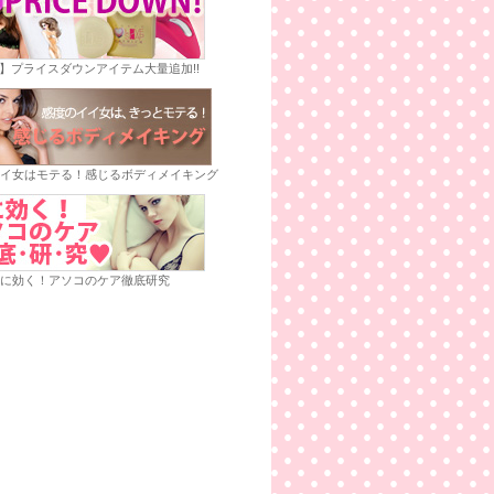
E】プライスダウンアイテム大量追加!!
イ女はモテる！感じるボディメイキング
に効く！アソコのケア徹底研究