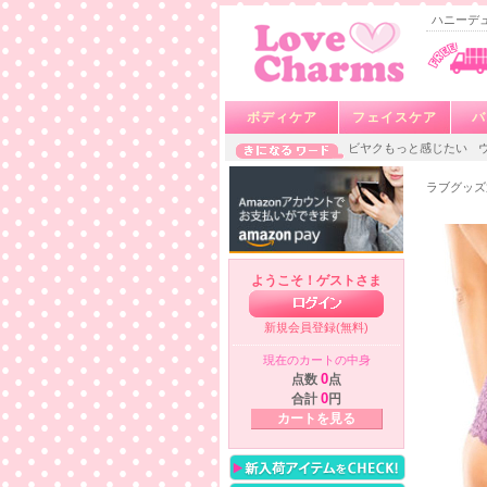
ハニーデュ
ボディケア
フェイスケア
バ
ビヤクもっと感じたい
ラブグッズ
ようこそ！ゲストさま
新規会員登録(無料)
現在のカートの中身
点数
0
点
合計
0
円
カートを見る