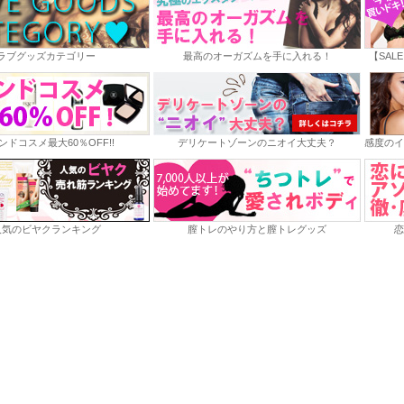
ラブグッズカテゴリー
最高のオーガズムを手に入れる！
【SAL
ンドコスメ最大60％OFF!!
デリケートゾーンのニオイ大丈夫？
感度のイ
人気のビヤクランキング
膣トレのやり方と膣トレグッズ
恋