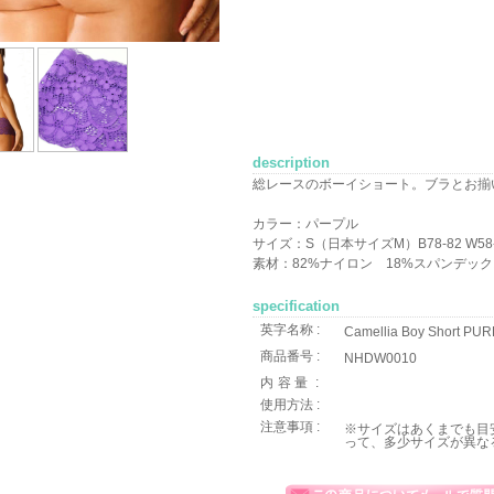
description
総レースのボーイショート。ブラとお揃
カラー：パープル
サイズ：S（日本サイズM）B78-82 W58-6
素材：82%ナイロン 18%スパンデッ
specification
英字名称 :
Camellia Boy Short P
商品番号 :
NHDW0010
内容量
:
使用方法 :
注意事項 :
※サイズはあくまでも目
って、多少サイズが異な