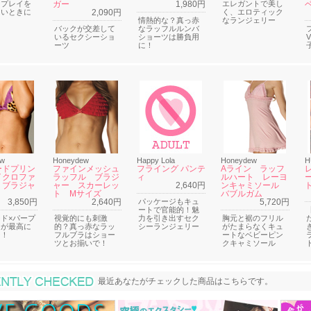
なプレイを
ガー
1,980円
エレガントで美し
たいときに
2,090円
く、エロティック
情熱的な？真っ赤
なランジェリー
バックが交差して
なラッフルルンバ
いるセクシーショ
ショーツは勝負用
ーツ
に！
ew
Honeydew
Happy Lola
Honeydew
H
ードプリン
ファインメッシュ
フライング パンテ
Aライン ラッフ
イクロファ
ラッフル ブラジ
ィ
ルハート レーヨ
 ブラジャ
ャー スカーレッ
2,640円
ンキャミソール
ト Mサイズ
バブルガム
3,850円
2,640円
パッケージもキュ
5,720円
ートで官能的！魅
ド×パープ
視覚的にも刺激
力を引き出すセク
胸元と裾のフリル
スが最高に
的？真っ赤なラッ
シーランジェリー
がたまらなくキュ
ー！
フルブラはショー
ートなベビーピン
ツとお揃いで！
クキャミソール
最近あなたがチェックした商品
最近あなたがチェックした商品はこちらです。