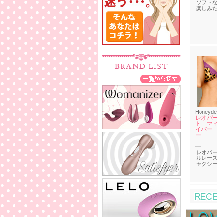
ソフト
楽しみ
Honeyd
レオパ
ト マ
イバー
ー
レオパー
ルレー
セクシ