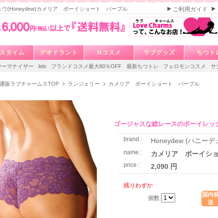
ウ(Honeydew)カメリア ボーイショート パープル
ご利用ガイド
スタイム
デオドラント
Hコスメ
ラブグッズ
ちつト
ウーマナイザー
lelo
ブランドコスメ最大60％OFF
最新ちつトレ
フェロモンコスメ
サ
通販ラブチャームスTOP
ランジェリー
カメリア ボーイショート パープル
ゴージャスな総レースのボーイレッ
brand :
Honeydew (ハニーデ
name :
カメリア ボーイシ
price :
2,090 円
残りわずか
国内
個数
送