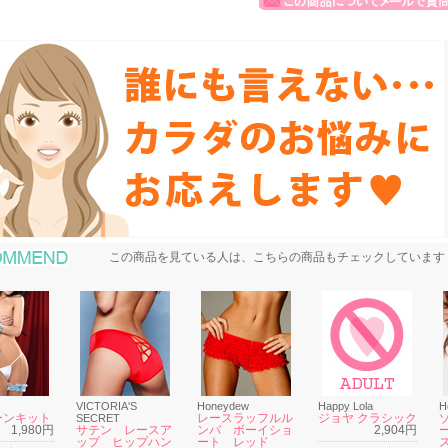
おすすめ商品
この商品を見ている人は、こちらの商品もチェックしています
VICTORIA'S
Honeydew
Happy Lola
H
ーンキット
レースラッフルル
ジョヤ クラシック
SECRET
1,980円
サテン レースア
ンバ ボーイショ
2,904円
ップ ヒップハン
ート レッド