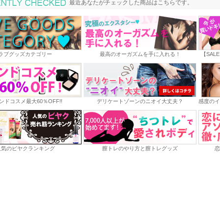
最近あなたがチェックした商品
最近あなたがチェックした商品はこちらです。
ラブグッズカテゴリー
最高のオーガズムを手に入れる！
【SAL
ンドコスメ最大60％OFF!!
デリケートゾーンのニオイ大丈夫？
感度のイ
人気のビヤクランキング
膣トレのやり方と膣トレグッズ
恋