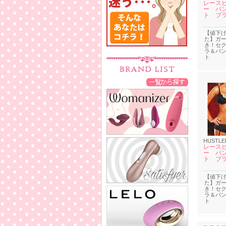
レース
ー パ
ト ブ
【値下
た】ガ
き！セ
ラ＆パ
ト
HUSTLE
レース
ー パ
ト ブ
【値下
た】ガ
き！セ
ラ＆パ
ト