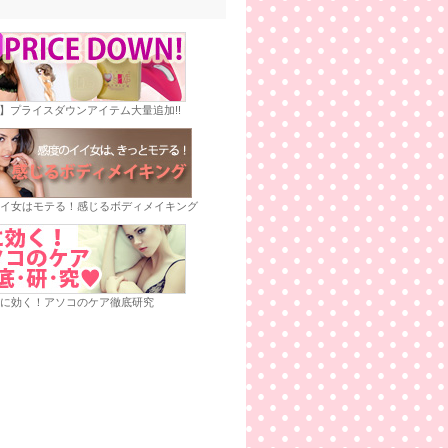
E】プライスダウンアイテム大量追加!!
イ女はモテる！感じるボディメイキング
に効く！アソコのケア徹底研究