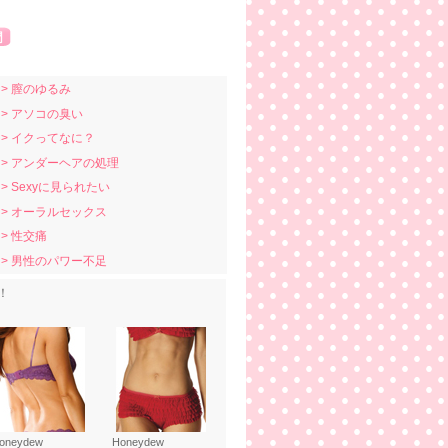
> 膣のゆるみ
> アソコの臭い
> イクってなに？
> アンダーヘアの処理
> Sexyに見られたい
> オーラルセックス
> 性交痛
> 男性のパワー不足
！
oneydew
Honeydew