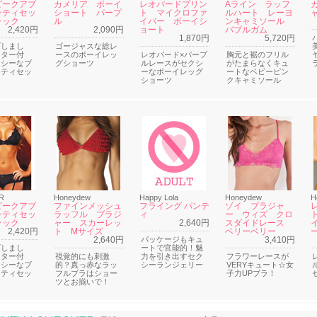
ピークアブ
カメリア ボーイ
レオパードプリン
Aライン ラッフ
ンティセッ
ショート パープ
ト マイクロファ
ルハート レーヨ
ラック
ル
イバー ボーイシ
ンキャミソール
2,420円
2,090円
ョート
バブルガム
1,870円
5,720円
げしまし
ゴージャスな総レ
ーター付
ースのボーイレッ
レオパード×パープ
胸元と裾のフリル
クシーなブ
グショーツ
ルレースがセクシ
がたまらなくキュ
ンティセッ
ーなボーイレッグ
ートなベビーピン
ショーツ
クキャミソール
R
Honeydew
Happy Lola
Honeydew
H
ピークアブ
ファインメッシュ
フライング パンテ
ゾイ ブラジャ
ンティセッ
ラッフル ブラジ
ィ
ー ウィズ クロ
ラック
ャー スカーレッ
2,640円
スダイドレース
2,420円
ト Mサイズ
ベリーベリー
2,640円
パッケージもキュ
3,410円
げしまし
ートで官能的！魅
ーター付
視覚的にも刺激
力を引き出すセク
フラワーレースが
クシーなブ
的？真っ赤なラッ
シーランジェリー
VERYキュート☆女
ンティセッ
フルブラはショー
子力UPブラ！
ツとお揃いで！