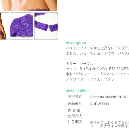
description
バストにフィットする上品なレースブラ
ません。ショーツとセットでゴージャス
カラー：パープル
サイズ：S（日本サイズM）B78-82 W58-6
素材：95%レーヨン 5%スパンデック
ノンワイヤー・ノンカップブラ
specification
英字名称 :
Camellia Bralette PUR
商品番号 :
NHDW0008
内容量
:
使用方法 :
注意事項 :
※サイズはあくまでも目
って、多少サイズが異な