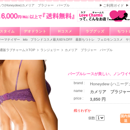
ウ(Honeydew)カメリア ブラジャー パープル
ご利用ガイド
スタイム
デオドラント
Hコスメ
ラブグッズ
ちつト
ウーマナイザー
lelo
ブランドコスメ最大60％OFF
最新ちつトレ
フェロモンコスメ
サ
通販ラブチャームスTOP
ランジェリー
カメリア ブラジャー パープル
パープルレースが美しい、ノンワイ
brand :
Honeydew (ハニーデ
name :
カメリア ブラジャ
price :
3,850 円
残りわずか
国内
個数
送