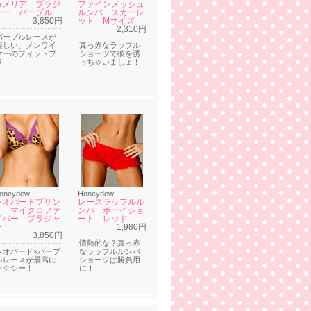
カメリア ブラジ
ファインメッシュ
ャー パープル
ルンバ スカーレ
3,850円
ット Mサイズ
2,310円
パープルレースが
美しい、ノンワイ
真っ赤なラッフル
ヤーのフィットブ
ショーツで彼を誘
ラ
っちゃいましょ！
oneydew
Honeydew
レオパードプリン
レースラッフルル
ト マイクロファ
ンバ ボーイショ
イバー ブラジャ
ート レッド
ー
1,980円
3,850円
情熱的な？真っ赤
レオパード×パープ
なラッフルルンバ
ルレースが最高に
ショーツは勝負用
セクシー！
に！