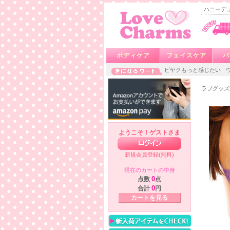
ハニーデュ
ボディケア
フェイスケア
バ
ビヤクもっと感じたい
ラブグッズ
ようこそ！ゲストさま
新規会員登録(無料)
現在のカートの中身
点数
0
点
合計
0
円
カートを見る