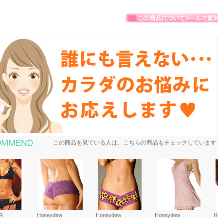
おすすめ商品
この商品を見ている人は、こちらの商品もチェックしています
R
Honeydew
Honeydew
Honeydew
H