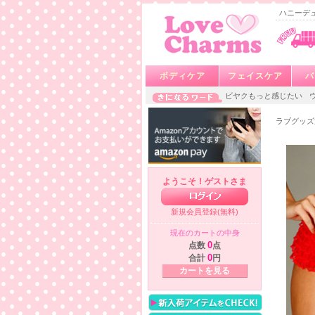
ハニーデュ
ボディケア
フェイスケア
バ
ビヤクもっと感じたい
ラブグッズ
ようこそ！ゲストさま
新規会員登録(無料)
現在のカートの中身
点数
0
点
合計
0
円
カートを見る