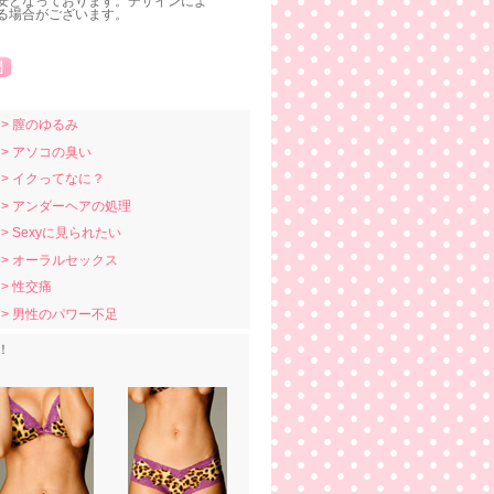
安となっております。デザインによ
る場合がございます。
> 膣のゆるみ
> アソコの臭い
> イクってなに？
> アンダーヘアの処理
> Sexyに見られたい
> オーラルセックス
> 性交痛
> 男性のパワー不足
！