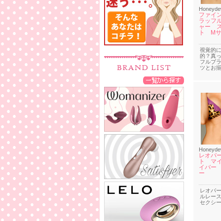
Honeyd
ファイ
ラッフ
ャー 
ト M
視覚的
的？真
フルブ
ツとお
Honeyd
レオパ
ト マ
イバー
ー
レオパー
ルレー
セクシ