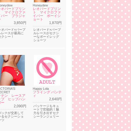
oneydew
Honeydew
レオパードプリン
レオパードプリン
ト マイクロファ
ト マイクロファ
イバー ブラジャ
イバー ボーイシ
ー
ョート
3,850円
1,870円
レオパード×パープ
レオパード×パープ
ルレースが最高に
ルレースがセクシ
セクシー！
ーなボーイレッグ
ショーツ
ICTORIA'S
Happy Lola
フライング パンテ
ECRET
サテン レースア
ィ
ップ ヒップハン
2,640円
ガー
2,090円
パッケージもキュ
ートで官能的！魅
バックが交差して
力を引き出すセク
いるセクシーショ
シーランジェリー
ーツ