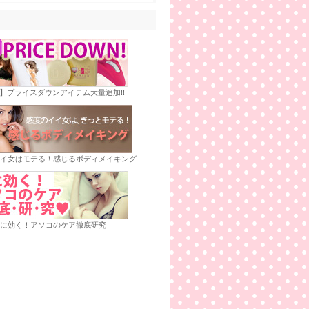
E】プライスダウンアイテム大量追加!!
イ女はモテる！感じるボディメイキング
に効く！アソコのケア徹底研究