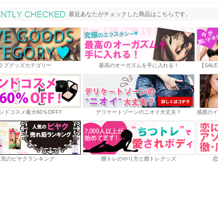
最近あなたがチェックした商品
最近あなたがチェックした商品はこちらです。
ラブグッズカテゴリー
最高のオーガズムを手に入れる！
【SAL
ンドコスメ最大60％OFF!!
デリケートゾーンのニオイ大丈夫？
感度のイ
人気のビヤクランキング
膣トレのやり方と膣トレグッズ
恋