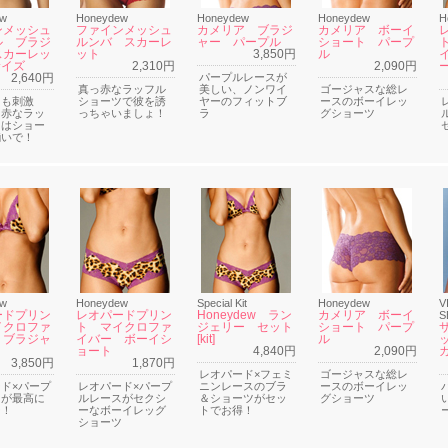
ew
Honeydew
Honeydew
Honeydew
H
ンメッシュ
ファインメッシュ
カメリア ブラジ
カメリア ボーイ
ル ブラジ
ルンバ スカーレ
ャー パープル
ショート パープ
スカーレッ
ット
3,850円
ル
サイズ
2,310円
2,090円
2,640円
パープルレースが
真っ赤なラッフル
美しい、ノンワイ
ゴージャスな総レ
にも刺激
ショーツで彼を誘
ヤーのフィットブ
ースのボーイレッ
っ赤なラッ
っちゃいましょ！
ラ
グショーツ
ラはショー
揃いで！
ew
Honeydew
Special Kit
Honeydew
V
ードプリン
レオパードプリン
Honeydew ラン
カメリア ボーイ
S
イクロファ
ト マイクロファ
ジェリー セット
ショート パープ
 ブラジャ
イバー ボーイシ
[kit]
ル
ョート
4,840円
2,090円
3,850円
1,870円
レオパード×フェミ
ゴージャスな総レ
ド×パープ
レオパード×パープ
ニンレースのブラ
ースのボーイレッ
スが最高に
ルレースがセクシ
＆ショーツがセッ
グショーツ
ー！
ーなボーイレッグ
トでお得！
ショーツ