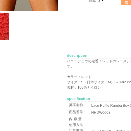
個数
送
description
ハニーデュウの定番！レッドのレースシ
す。
カラー：レッド
サイズ：S（日本サイズ：M）B78-82 W58-
素材：100%ナイロン
specification
英字名称 :
Lace Ruffle Rumba Boy
商品番号 :
NHDW0003
内容量
:
使用方法 :
注意事項 :