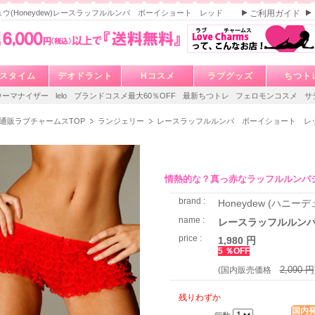
ウ(Honeydew)レースラッフルルンバ ボーイショート レッド
ご利用ガイド
スタイム
デオドラント
Hコスメ
ラブグッズ
ちつト
ウーマナイザー
lelo
ブランドコスメ最大60％OFF
最新ちつトレ
フェロモンコスメ
サ
通販ラブチャームスTOP
ランジェリー
レースラッフルルンバ ボーイショート レ
情熱的な？真っ赤なラッフルルンバ
brand :
Honeydew (ハニーデ
name :
レースラッフルルン
price :
1,980 円
5 ％OFF
2,090 円
(国内販売価格
残りわずか
国内