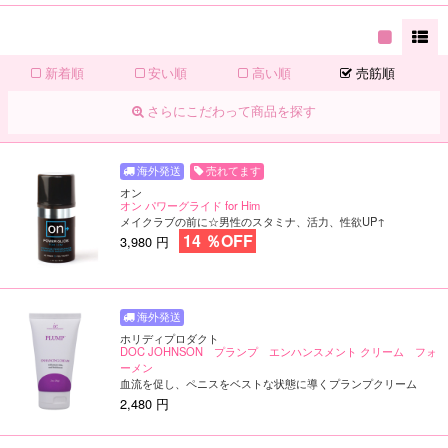
新着順
安い順
高い順
売筋順
さらにこだわって商品を探す
売れてます
オン
オン パワーグライド for Him
メイクラブの前に☆男性のスタミナ、活力、性欲UP↑
14 ％OFF
3,980 円
ホリディプロダクト
DOC JOHNSON プランプ エンハンスメント クリーム フォ
ーメン
血流を促し、ペニスをベストな状態に導くプランプクリーム
2,480 円