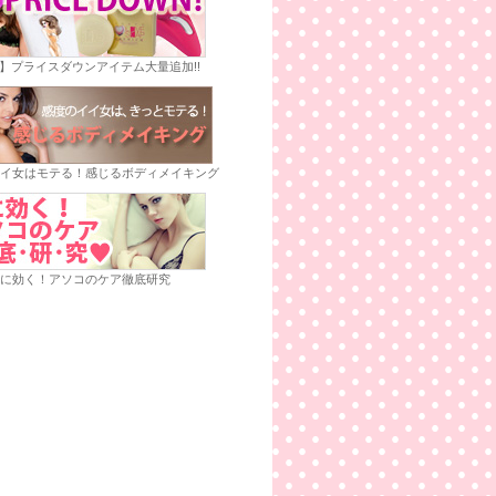
E】プライスダウンアイテム大量追加!!
イ女はモテる！感じるボディメイキング
に効く！アソコのケア徹底研究