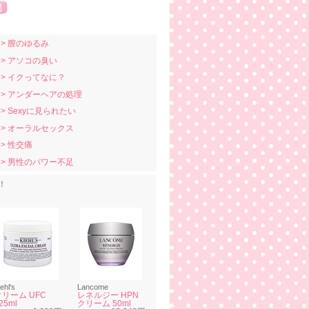
> 膣のゆるみ
> アソコの臭い
> イクってなに？
> アンダーヘアの処理
> Sexyに見られたい
> オーラルセックス
> 性交痛
> 男性のパワー不足
！
ehl's
Lancome
クリーム UFC
レネルジー HPN
25ml
クリーム 50ml