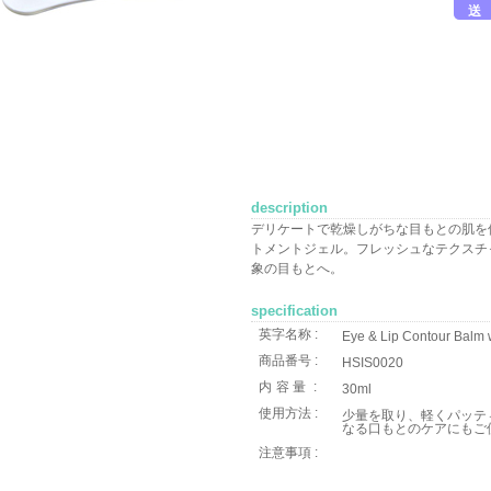
送
description
デリケートで乾燥しがちな目もとの肌を
トメントジェル。フレッシュなテクスチ
象の目もとへ。
specification
英字名称 :
Eye & Lip Contour Balm w
商品番号 :
HSIS0020
内容量
:
30ml
使用方法 :
少量を取り、軽くパッテ
なる口もとのケアにもご
注意事項 :