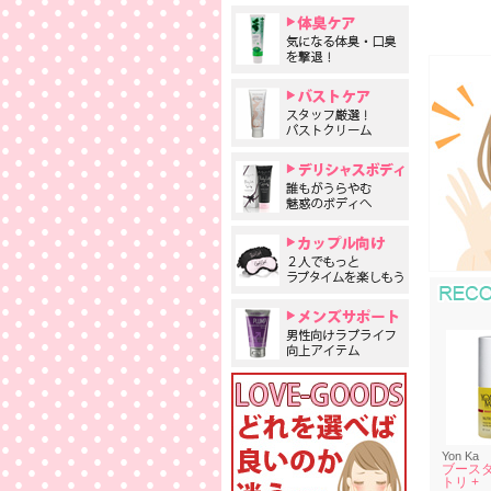
Yon Ka
ブースタ
トリ +