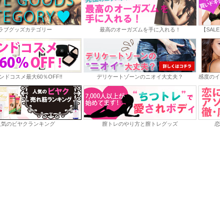
ラブグッズカテゴリー
最高のオーガズムを手に入れる！
【SAL
ンドコスメ最大60％OFF!!
デリケートゾーンのニオイ大丈夫？
感度のイ
人気のビヤクランキング
膣トレのやり方と膣トレグッズ
恋