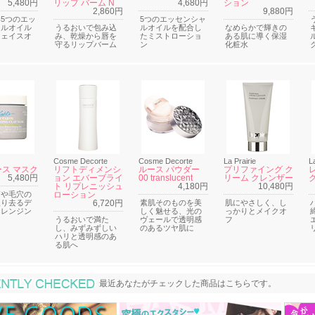
5,480円
リップ バーム N
4,680円
ション
2,860円
9,880円
5つのエッ
5つのエッセンシャ
ャルオイル
うるおいで包み込
ルオイルを配合し
なめらかで輝きの
フェイスオ
み、乾燥から唇を
たミストローショ
ある肌に導く保湿
守るリップバーム
ン
化粧水
Cosme Decorte
Cosme Decorte
La Prairie
L
ス マスク
リフトディメンシ
ルース パウダー
プリファイング ク
5,480円
ョン エバーブライ
00 translucent
リーム クレンザー
ク
ト リプレニッシュ
4,180円
10,480円
質や毛穴の
ローション
取り去るデ
6,720円
素肌そのものを美
肌にやさしく、し
クレンジン
しく魅せる、光の
っかりとメイクオ
ク
うるおいで満た
ヴェールで透明感
フ
し、みずみずしい
のあるツヤ肌に
ハリと透明感のあ
る肌へ
最近あなたがチェックした商品
最近あなたがチェックした商品はこちらです。