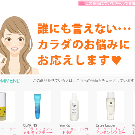
おすすめ商品
この商品を見ている人は、こちらの商品もチェックしています
CLARINS
Yon Ka
Estee Lauder
Ki
ー ニュー
イドラ エッセンシ
ローションヨンカ
リニュートリィブ
ャル モイスチャー
（PNG）
インテンシブ ロー
1