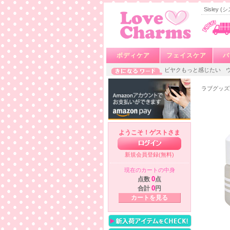
Sisle
ボディケア
フェイスケア
バ
ビヤクもっと感じたい
ラブグッズ
ようこそ！ゲストさま
新規会員登録(無料)
現在のカートの中身
点数
0
点
合計
0
円
カートを見る