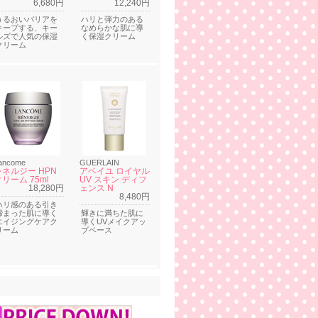
6,680円
12,240円
うるおいバリアを
ハリと弾力のある
キープする、キー
なめらかな肌に導
ルズで人気の保湿
く保湿クリーム
クリーム
ancome
GUERLAIN
レネルジー HPN
アベイユ ロイヤル
リーム 75ml
UV スキン ディフ
18,280円
ェンス N
8,480円
ハリ感のある引き
締まった肌に導く
輝きに満ちた肌に
エイジングケアク
導くUVメイクアッ
リーム
プベース