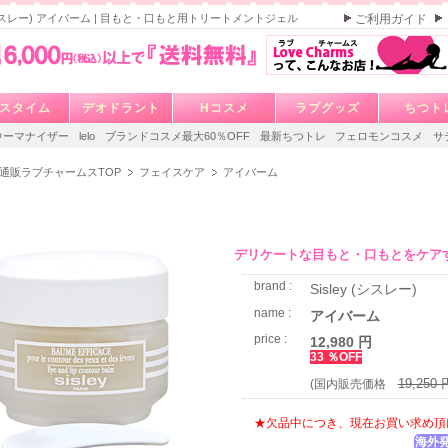
y (シスレー) アイバーム | 目もと・口もと用トリートメントジェル
ご利用ガイド
スタイム
デオドラント
Hコスメ
ラブグッズ
ちつト
ウーマナイザー
lelo
ブランドコスメ最大60％OFF
最新ちつトレ
フェロモンコスメ
サ
通販ラブチャームスTOP
フェイスケア
アイバーム
デリケートな目もと・口もとをケア
brand :
Sisley (シスレー)
name :
アイバーム
price :
12,980 円
33 ％OFF
19,250 
(国内販売価格
★欠品中につき、現在お買い求め頂
海外