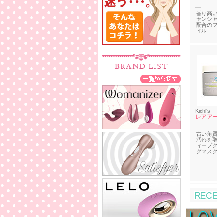
香り高い
センシ
配合の
イル
Kiehl's
レアアー
古い角
汚れを
ィープ
グマス